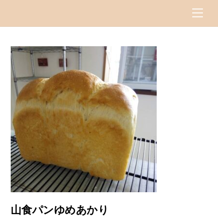
Skip
Men
to
content
山食パンゆめあかり