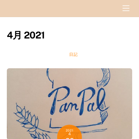
Skip
Men
to
content
4月 2021
日記
2021
4