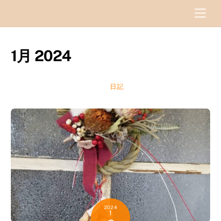
Skip
Men
to
content
1月 2024
日記
2024
1