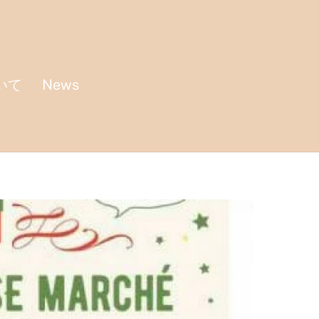
いて
News