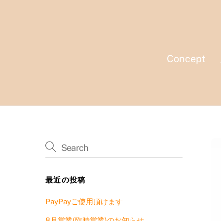
Skip
to
content
Concept
最近の投稿
PayPayご使用頂けます
8月営業(臨時営業)のお知らせ