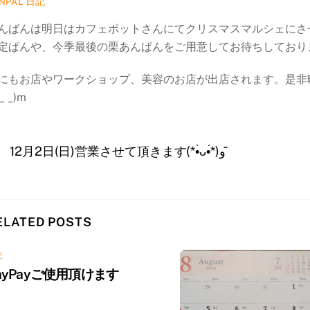
日記
NPAL
んばんは明日はカフェポットさんにてクリスマスマルシェにさ
定ぱんや、今季最後の栗あんぱんをご用意してお待ちしております(｡
にもお店やワークショップ、美容のお店が出店されます。是非
_ _)m
12月2日(日)営業させて頂きます(*•̀ᴗ•́*)و ̑̑
ELATED POSTS
記
ayPayご使用頂けます