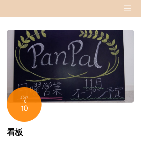
Skip
Men
to
content
2017
10
10
看板