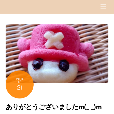
Skip
Men
to
content
2020
12
21
ありがとうございましたm(_ _)m